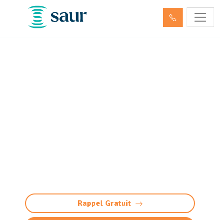
Nettoyage et pompage des
déchets dangereux et
hydrocarbures Louey
(65290)
Nettoyage et pompage déchets dangereux à
Louey : élimination conforme et sécurisée des
hydrocarbures et produits toxiques.
Intervention 24/7, traçabilité totale.
Rappel Gratuit