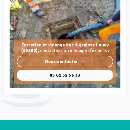
Entretien et vidange bac à graisse Louey
(65290),
contactez notre équipe d'experts :
Nous contacter
05 61 52 56 33