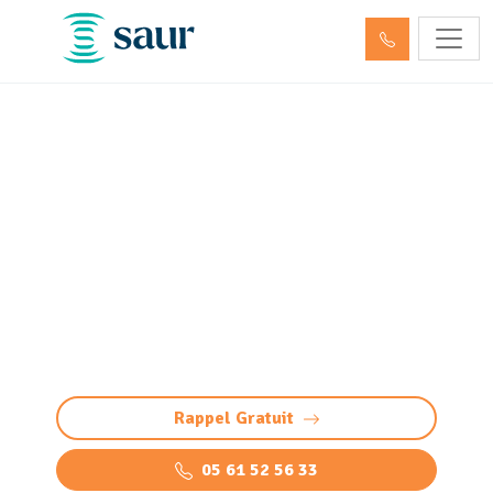
Entretien et vidange bac à
graisse Louey (65290)
Nettoyage bac à graisse à Louey : intervention
professionnelle pour éviter bouchons et
odeurs. Vidange, nettoyage haute pression et
élimination des graisses.
Rappel Gratuit
05 61 52 56 33