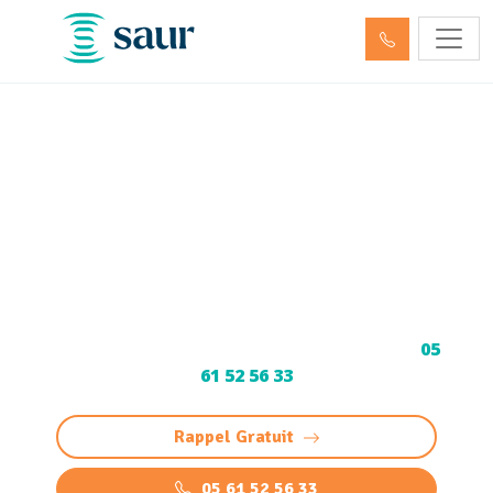
Débouchage de
canalisation Louey (65290)
et Curage
Curage et Débouchage de canalisation à Louey
: intervention rapide et professionnelle 24/7
pour éviers, WC et réseaux. Devis gratuit au
05
61 52 56 33
Rappel Gratuit
05 61 52 56 33