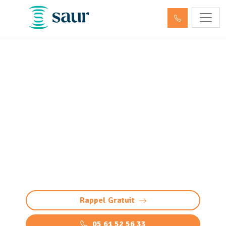
ITV - Inspection télévisée
des canalisations Louey
(65290) (passage caméra)
Inspection télévisée des canalisations à Louey
: diagnostic précis et sans casse par caméra
HD. Détectez bouchons, fissures, défauts,
racines et infiltrations
Rappel Gratuit
05 61 52 56 33