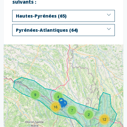
suivants :
Hautes-Pyrénées (65)
Pyrénées-Atlantiques (64)
9
4
16
7
2
12