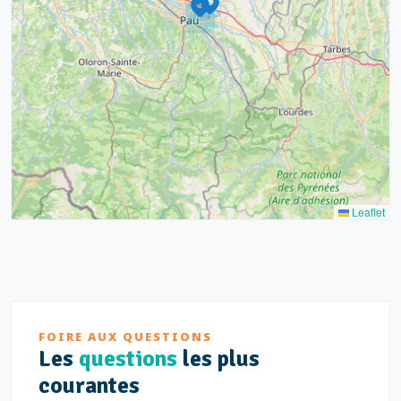
16
Mouysset
7
2
Parc Municipal des Sports
12
Parc Paul Chastellain
3
Place de Verdun
Préfecture
Saint-Antoine
Saint-Vincent de Paul
Leaflet
Solazur
Stade
Z.A. Bastillac-Cognac
Z.A. Kennedy
FOIRE AUX QUESTIONS
Les
questions
les plus
courantes