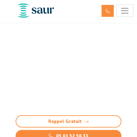
ITV - Inspection télévisée
des canalisations Tarbes
(65000) (passage caméra)
Inspection télévisée des canalisations à
Tarbes : diagnostic précis et sans casse par
caméra HD. Détectez bouchons, fissures,
défauts, racines et infiltrations
Rappel Gratuit
05 61 52 56 33