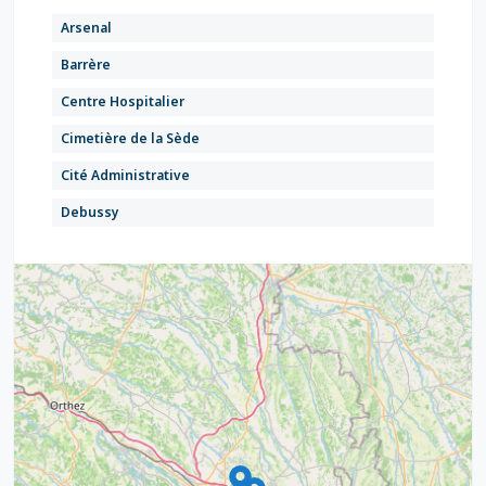
Arsenal
Barrère
Centre Hospitalier
Cimetière de la Sède
Cité Administrative
Debussy
Hôtel de Ville
L.E.P. Dupuy
La Planète
La Sendère
Laennec
Marcadieu
9
4
Martinet