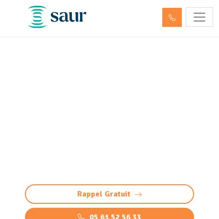
Nettoyage, dégazage et
neutralisation de cuve à
fioul et hydrocarbures
Nettoyage et neutralisation cuve à
fioul/hydrocarbures : dégazage conforme et
sécurisée. Préparation à la démolition ou
réutilisation. Devis gratuit.
Rappel Gratuit
05 61 52 56 33