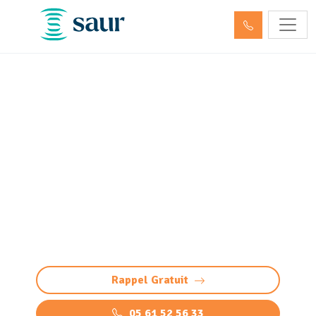
ITV - Inspection télévisée
des canalisations (passage
caméra)
Inspection télévisée des canalisations :
diagnostic précis et sans casse par caméra HD.
Détectez bouchons, fissures, défauts, racines
et infiltrations
Rappel Gratuit
05 61 52 56 33