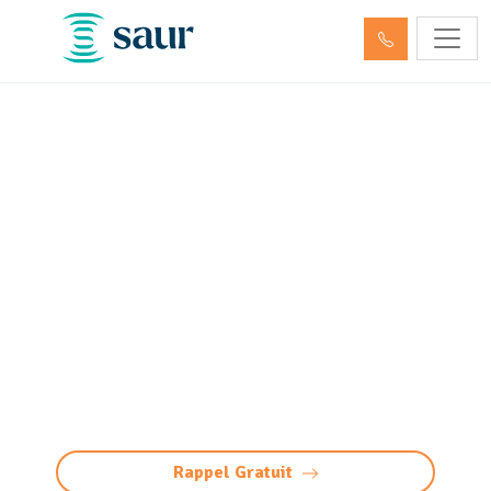
Entretien décanteur,
débourbeur, déshuileur et
séparateur
d’hydrocarbures Orthez
(64300)
Entretien décanteur et séparateur
d’hydrocarbures à Orthez : nettoyage, vidange
professionnels, maintenance et gestion des
déchets pour des équipements conformes.
Rappel Gratuit