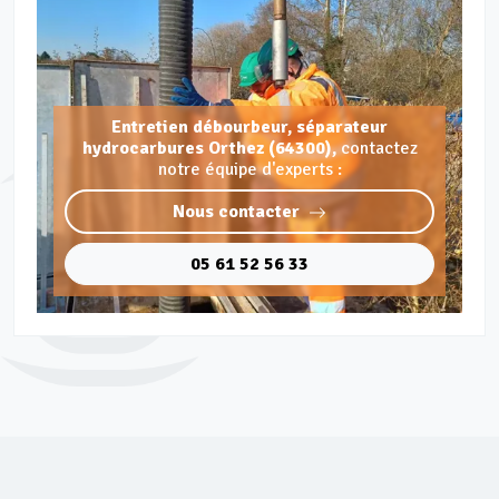
Entretien débourbeur, séparateur
hydrocarbures Orthez (64300),
contactez
notre équipe d'experts :
Nous contacter
05 61 52 56 33