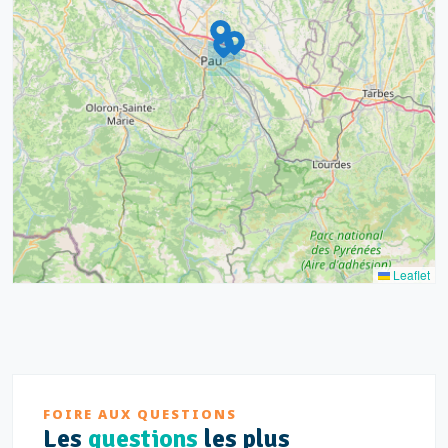
9
4
16
7
2
12
3
Leaflet
FOIRE AUX QUESTIONS
Les
questions
les plus