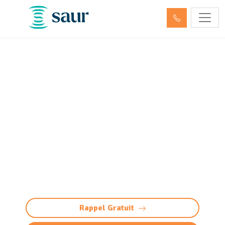
Nettoyage, dégazage et
neutralisation de cuve à
fioul et hydrocarbures Lons
(64140)
Nettoyage et neutralisation cuve à
fioul/hydrocarbures à Lons : dégazage
conforme et sécurisée. Préparation à la
démolition ou réutilisation. Devis gratuit.
Rappel Gratuit