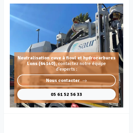
Neutralisation cuve à fioul et hydrocarbures
Lons (64140),
contactez notre équipe
d'experts :
Nous contacter
05 61 52 56 33