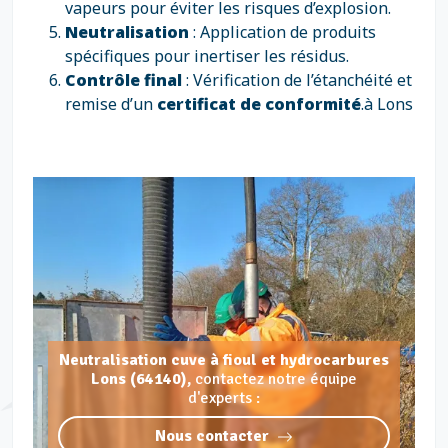
vapeurs pour éviter les risques d’explosion.
Neutralisation
: Application de produits
spécifiques pour inertiser les résidus.
Contrôle final
: Vérification de l’étanchéité et
remise d’un
certificat de conformité
.à Lons
Neutralisation cuve à fioul et hydrocarbures
Lons (64140),
contactez notre équipe
d'experts :
Nous contacter