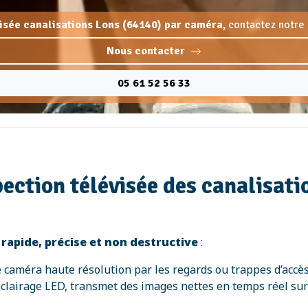
visée canalisations Lons (64140) par caméra,
contactez notre 
Nous contacter
05 61 52 56 33
ction télévisée des canalisatio
t
rapide, précise et non destructive
:
 caméra haute résolution par les regards ou trappes d’accès
éclairage LED, transmet des images nettes en temps réel sur