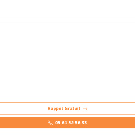
évisée des canalisations 
caméra)
diagnostic précis et sans casse par caméra HD. Détectez bouc
Rappel Gratuit
05 61 52 56 33