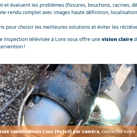
t et évaluent les problèmes (fissures, bouchons, racines, dé
pte-rendu complet avec images haute définition, localisati
pour choisir les meilleures solutions et éviter les récidive
 inspection télévisée à Lons vous offre une
vision claire
d
tervention !
visée canalisations Lons (64140) par caméra,
contactez notre 