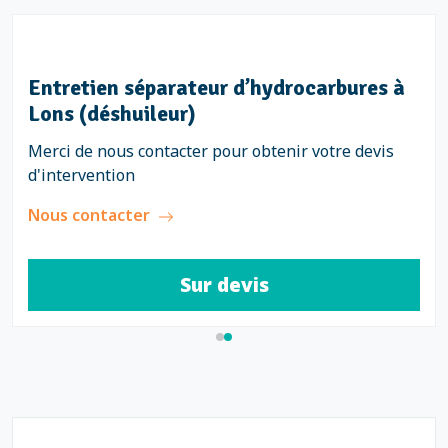
retien débourbeur à Lons (décanteur)
Ent
Lon
 de nous contacter pour obtenir votre devis
tervention
Merci
d'in
 contacter
Nous
Sur devis