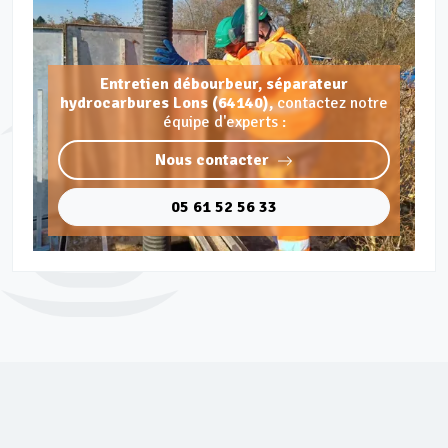
Entretien débourbeur, séparateur
hydrocarbures Lons (64140),
contactez notre
équipe d'experts :
Nous contacter
05 61 52 56 33