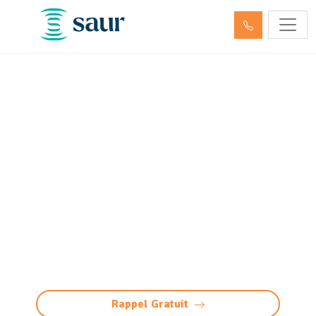
Entretien décanteur,
débourbeur, déshuileur et
séparateur
d’hydrocarbures Lons
(64140)
Entretien décanteur et séparateur
d’hydrocarbures à Lons : nettoyage, vidange
professionnels, maintenance et gestion des
déchets pour des équipements conformes.
Rappel Gratuit