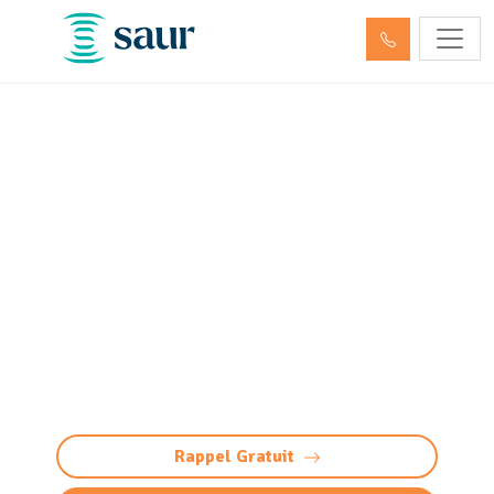
Nettoyage et pompage des
déchets dangereux et
hydrocarbures Sendets
(64320)
Nettoyage et pompage déchets dangereux à
Sendets : élimination conforme et sécurisée
des hydrocarbures et produits toxiques.
Intervention 24/7, traçabilité totale.
Rappel Gratuit