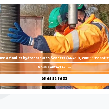
uve à fioul et hydrocarbures Sendets (64320),
contactez notre
Nous contacter
05 61 52 56 33