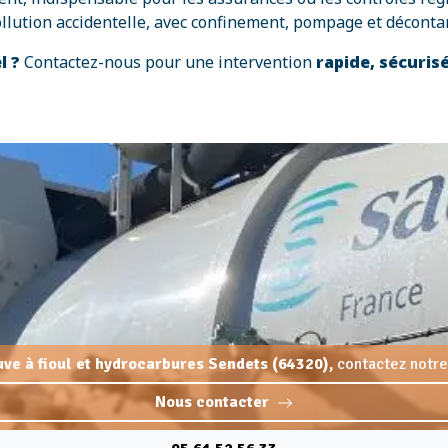
ollution accidentelle, avec confinement, pompage et déconta
l ?
Contactez-nous pour une intervention
rapide, sécuris
uve à fioul et hydrocarbures Sendets (64320),
contactez notre
Nous contacter