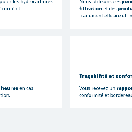
uler les hydrocarbures
Nous utilisons des
pom
écurité et
filtration
et des
produ
traitement efficace et c
Traçabilité et confo
 heures
en cas
Vous recevez un
rappor
tion.
conformité et bordereau 