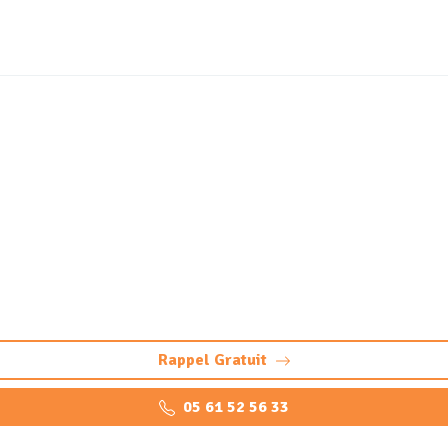
zage et neutralisation de
rocarbures Sendets (64
bures à Sendets : dégazage conforme et sécurisée. Préparatio
Rappel Gratuit
05 61 52 56 33