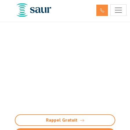
Nettoyage et pompage des
déchets dangereux et
hydrocarbures Idron
(64320)
Nettoyage et pompage déchets dangereux à
Idron : élimination conforme et sécurisée des
hydrocarbures et produits toxiques.
Intervention 24/7, traçabilité totale.
Rappel Gratuit