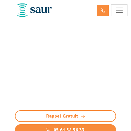
ITV - Inspection télévisée
des canalisations Idron
(64320) (passage caméra)
Inspection télévisée des canalisations à Idron :
diagnostic précis et sans casse par caméra HD.
Détectez bouchons, fissures, défauts, racines
et infiltrations
Rappel Gratuit
05 61 52 56 33