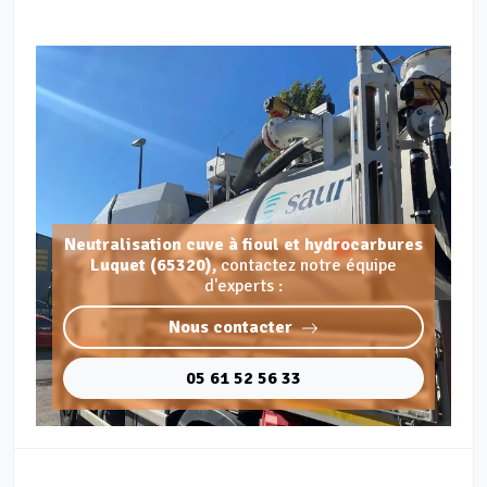
Neutralisation cuve à fioul et hydrocarbures
Luquet (65320),
contactez notre équipe
d'experts :
Nous contacter
05 61 52 56 33