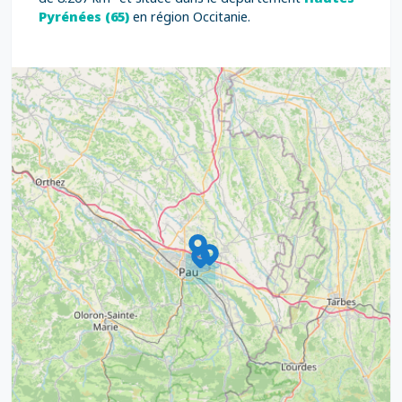
Pyrénées (65)
en région Occitanie.
9
4
16
7
2
12
3