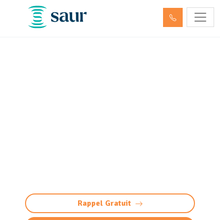
Nettoyage, dégazage et
neutralisation de cuve à
fioul et hydrocarbures
Luquet (65320)
Nettoyage et neutralisation cuve à
fioul/hydrocarbures à Luquet : dégazage
conforme et sécurisée. Préparation à la
démolition ou réutilisation. Devis gratuit.
Rappel Gratuit