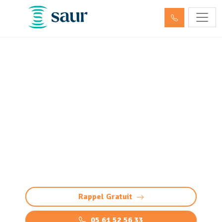
Entretien aire, portique et
station de lavage Luquet
(65320)
Entretien aire, portique et station de lavage à
Luquet : nettoyage professionnel, pompage et
maintenance pour des installations conformes.
Devis gratuit.
Rappel Gratuit
05 61 52 56 33