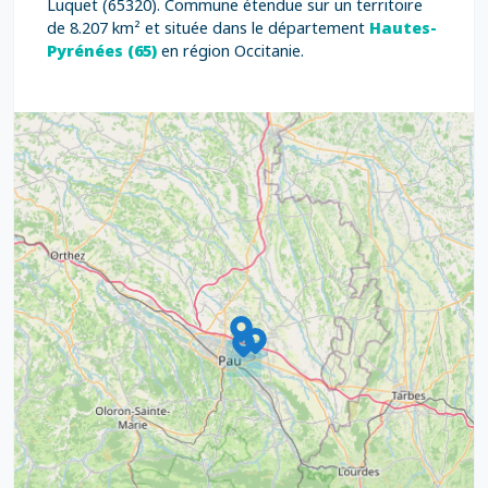
Luquet (65320). Commune étendue sur un territoire
de 8.207 km² et située dans le département
Hautes-
Pyrénées (65)
en région Occitanie.
9
4
16
7
2
12
3