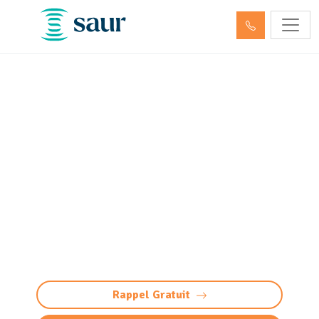
Nettoyage, dégazage et
neutralisation de cuve à
fioul et hydrocarbures Siros
(64230)
Nettoyage et neutralisation cuve à
fioul/hydrocarbures à Siros : dégazage
conforme et sécurisée. Préparation à la
démolition ou réutilisation. Devis gratuit.
Rappel Gratuit