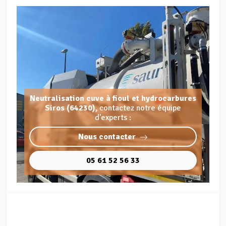
Neutralisation cuve à fioul et hydrocarbures
Siros (64230),
contactez notre équipe
d'experts :
Nous contacter
05 61 52 56 33