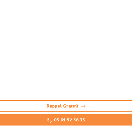
eur, débourbeur, déshuil
hydrocarbures Siros (642
 Siros : nettoyage, vidange professionnels, maintenance et
Rappel Gratuit
05 61 52 56 33