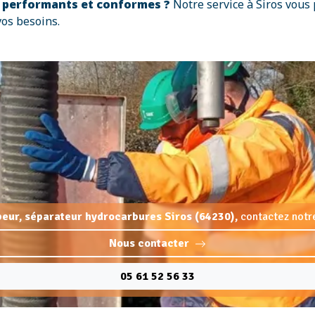
s performants et conformes ?
Notre service à Siros vous 
vos besoins.
beur, séparateur hydrocarbures Siros (64230),
contactez notre
Nous contacter
05 61 52 56 33