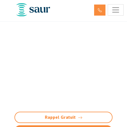
Nettoyage, dégazage et
neutralisation de cuve à
fioul et hydrocarbures
Noguères (64150)
Nettoyage et neutralisation cuve à
fioul/hydrocarbures à Noguères : dégazage
conforme et sécurisée. Préparation à la
démolition ou réutilisation. Devis gratuit.
Rappel Gratuit