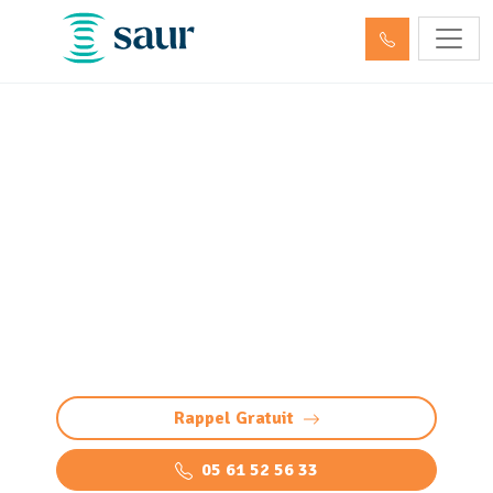
Entretien et vidange bac à
graisse Noguères (64150)
Nettoyage bac à graisse à Noguères :
intervention professionnelle pour éviter
bouchons et odeurs. Vidange, nettoyage haute
pression et élimination des graisses.
Rappel Gratuit
05 61 52 56 33