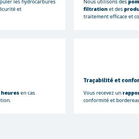
uler les hydrocarbures
Nous utilisons des
pom
écurité et
filtration
et des
produ
traitement efficace et c
Traçabilité et confo
 heures
en cas
Vous recevez un
rappor
tion.
conformité et bordereau 