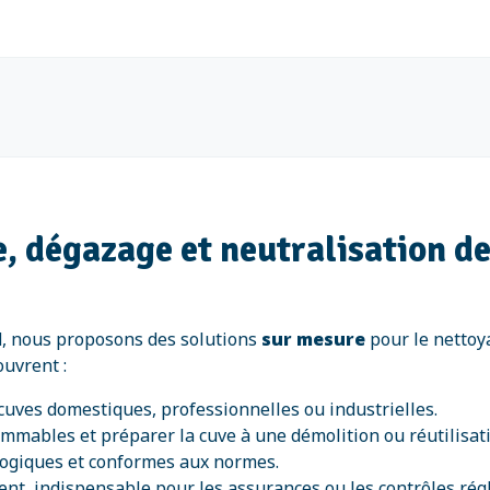
, dégazage et neutralisation d
l
, nous proposons des solutions
sur mesure
pour le nettoya
uvrent :
cuves domestiques, professionnelles ou industrielles.
mmables et préparer la cuve à une démolition ou réutilisat
logiques et conformes aux normes.
ent, indispensable pour les assurances ou les contrôles rég