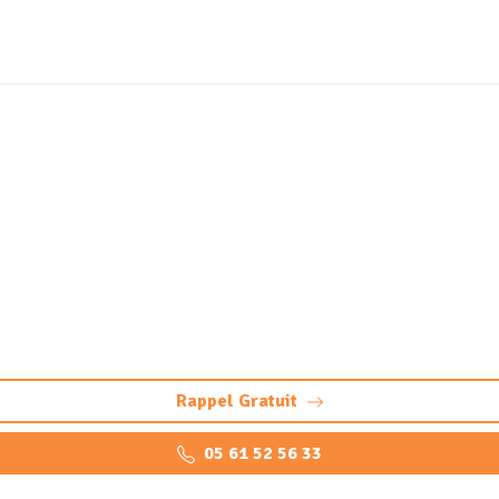
zage et neutralisation de
rocarbures Mourenx (64
bures à Mourenx : dégazage conforme et sécurisée. Préparatio
Rappel Gratuit
05 61 52 56 33