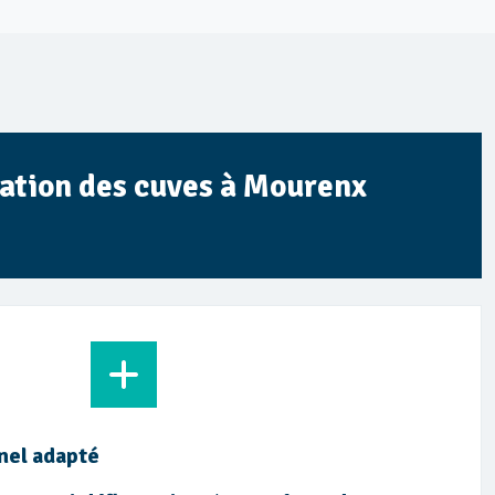
sation des cuves à Mourenx
nel adapté