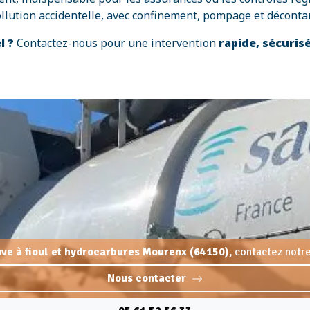
ollution accidentelle, avec confinement, pompage et déconta
l ?
Contactez-nous pour une intervention
rapide, sécuris
uve à fioul et hydrocarbures Mourenx (64150),
contactez notre
Nous contacter