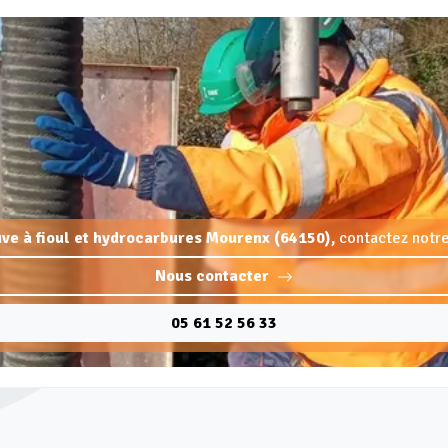
uve à fioul et hydrocarbures Mourenx (64150),
contactez notre
Nous contacter
05 61 52 56 33