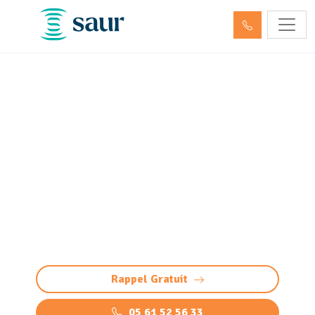
ITV - Inspection télévisée
des canalisations Mourenx
(64150) (passage caméra)
Inspection télévisée des canalisations à
Mourenx : diagnostic précis et sans casse par
caméra HD. Détectez bouchons, fissures,
défauts, racines et infiltrations
Rappel Gratuit
05 61 52 56 33