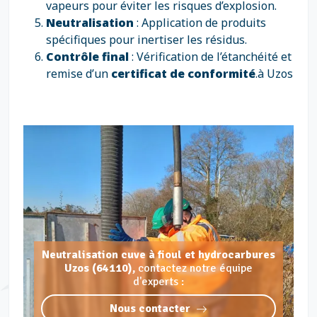
vapeurs pour éviter les risques d’explosion.
Neutralisation
: Application de produits
spécifiques pour inertiser les résidus.
Contrôle final
: Vérification de l’étanchéité et
remise d’un
certificat de conformité
.à Uzos
Neutralisation cuve à fioul et hydrocarbures
Uzos (64110),
contactez notre équipe
d'experts :
Nous contacter