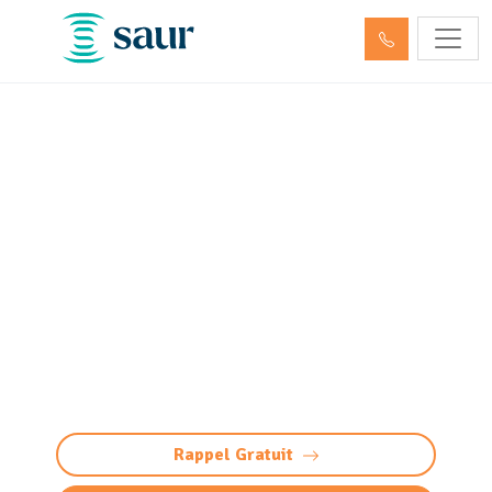
Nettoyage, dégazage et
neutralisation de cuve à
fioul et hydrocarbures Uzos
(64110)
Nettoyage et neutralisation cuve à
fioul/hydrocarbures à Uzos : dégazage
conforme et sécurisée. Préparation à la
démolition ou réutilisation. Devis gratuit.
Rappel Gratuit