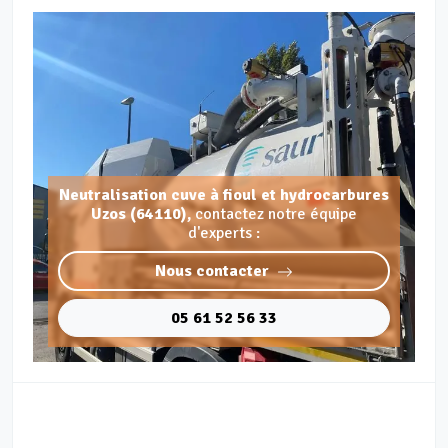
Neutralisation cuve à fioul et hydrocarbures
Uzos (64110),
contactez notre équipe
d'experts :
Nous contacter
05 61 52 56 33