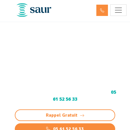
Débouchage de
canalisation Uzos (64110)
et Curage
Curage et Débouchage de canalisation à Uzos :
intervention rapide et professionnelle 24/7
pour éviers, WC et réseaux. Devis gratuit au
05
61 52 56 33
Rappel Gratuit
05 61 52 56 33