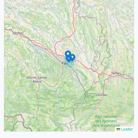
9
4
16
7
2
12
3
Leaflet