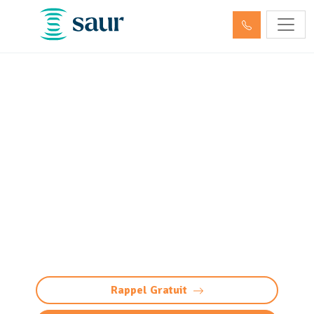
Nettoyage et pompage des
déchets dangereux et
hydrocarbures Soumoulou
(64420)
Nettoyage et pompage déchets dangereux à
Soumoulou : élimination conforme et sécurisée
des hydrocarbures et produits toxiques.
Intervention 24/7, traçabilité totale.
Rappel Gratuit