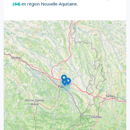
(64)
en région Nouvelle-Aquitaine.
9
4
16
7
2
12
3