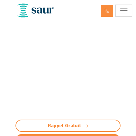
Nettoyage et pompage des
déchets dangereux et
hydrocarbures Morlaàs
(64160)
Nettoyage et pompage déchets dangereux à
Morlaàs : élimination conforme et sécurisée
des hydrocarbures et produits toxiques.
Intervention 24/7, traçabilité totale.
Rappel Gratuit