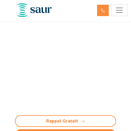
Nettoyage et pompage des
déchets dangereux et
hydrocarbures Lagor
(64150)
Nettoyage et pompage déchets dangereux à
Lagor : élimination conforme et sécurisée des
hydrocarbures et produits toxiques.
Intervention 24/7, traçabilité totale.
Rappel Gratuit