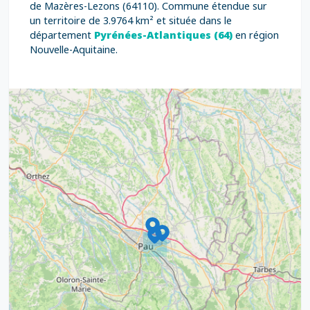
de Mazères-Lezons (64110). Commune étendue sur
un territoire de 3.9764 km² et située dans le
département
Pyrénées-Atlantiques (64)
en région
Nouvelle-Aquitaine.
9
4
16
7
2
12
3