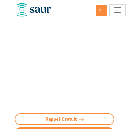
Nettoyage et pompage des
déchets dangereux et
hydrocarbures Mazères-
Lezons (64110)
Nettoyage et pompage déchets dangereux à
Mazères-Lezons : élimination conforme et
sécurisée des hydrocarbures et produits
toxiques. Intervention 24/7, traçabilité totale.
Rappel Gratuit