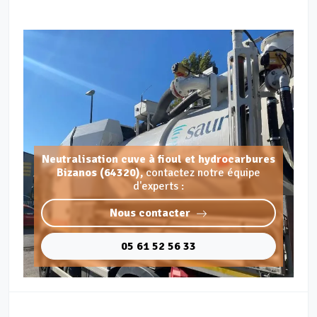
Neutralisation cuve à fioul et hydrocarbures
Bizanos (64320),
contactez notre équipe
d'experts :
Nous contacter
05 61 52 56 33