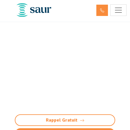
Nettoyage, dégazage et
neutralisation de cuve à
fioul et hydrocarbures
Bizanos (64320)
Nettoyage et neutralisation cuve à
fioul/hydrocarbures à Bizanos : dégazage
conforme et sécurisée. Préparation à la
démolition ou réutilisation. Devis gratuit.
Rappel Gratuit