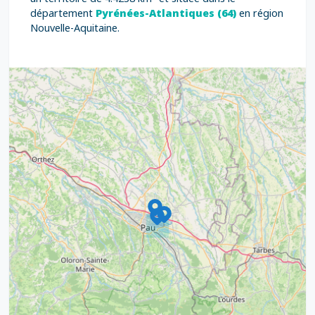
département
Pyrénées-Atlantiques (64)
en région
Nouvelle-Aquitaine.
9
4
16
7
2
12
3