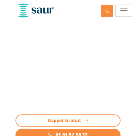
ITV - Inspection télévisée
des canalisations Juillan
(65290) (passage caméra)
Inspection télévisée des canalisations à Juillan
: diagnostic précis et sans casse par caméra
HD. Détectez bouchons, fissures, défauts,
racines et infiltrations
Rappel Gratuit
05 61 52 56 33