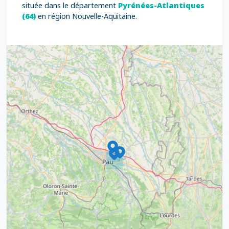
située dans le département
Pyrénées-Atlantiques
(64)
en région Nouvelle-Aquitaine.
9
4
16
7
2
12
3