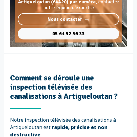
Artigueloutan (64420) par caméra,
contactez
notre équipe d'experts :
Nous contacter
05 61 52 56 33
Comment se déroule une
inspection télévisée des
canalisations à Artigueloutan ?
Notre inspection télévisée des canalisations à
Artigueloutan est
rapide, précise et non
destructive
: