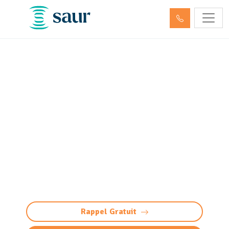
ITV - Inspection télévisée
des canalisations
Artigueloutan (64420)
(passage caméra)
Inspection télévisée des canalisations à
Artigueloutan : diagnostic précis et sans casse
par caméra HD. Détectez bouchons, fissures,
défauts, racines et infiltrations
Rappel Gratuit