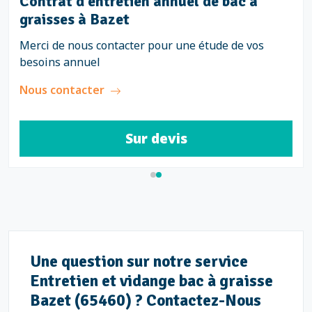
 vidange et nettoyage de
Contrat d'en
es à Bazet
graisses à B
ontacter pour obtenir votre devis
Merci de nous c
besoins annuel
r
Nous contacte
Sur devis
Une question sur notre service
Entretien et vidange bac à graisse
Bazet (65460) ? Contactez-Nous