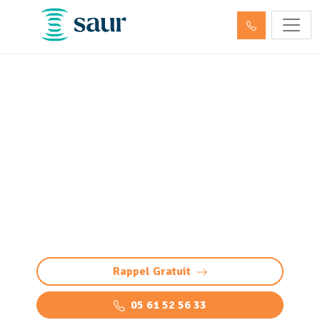
Entretien et vidange bac à
graisse Bazet (65460)
Nettoyage bac à graisse à Bazet : intervention
professionnelle pour éviter bouchons et
odeurs. Vidange, nettoyage haute pression et
élimination des graisses.
Rappel Gratuit
05 61 52 56 33