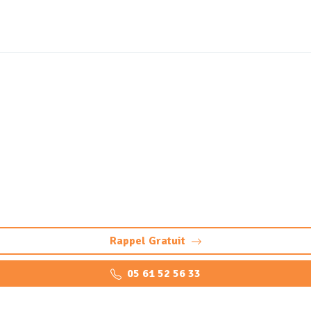
ge bac à graisse Labasti
ervention professionnelle pour éviter bouchons et odeurs. V
graisses.
Rappel Gratuit
05 61 52 56 33