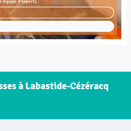
 équipe d'experts :
isses à Labastide-Cézéracq