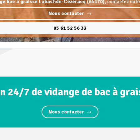
nge bac à graisse Labastide-Cézéracq (64170),
contactez notre
Nous contacter
05 61 52 56 33
n 24/7 de vidange de bac à gra
Nous contacter