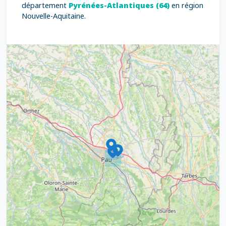
département
Pyrénées-Atlantiques (64)
en région
Nouvelle-Aquitaine.
9
4
16
7
2
12
3