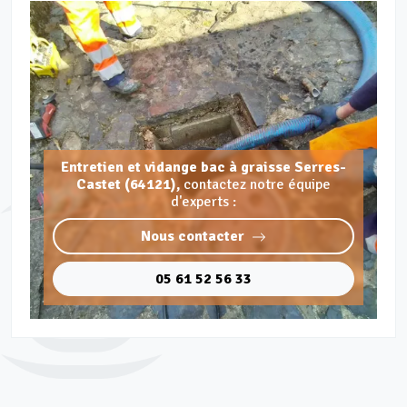
Entretien et vidange bac à graisse Serres-
Castet (64121),
contactez notre équipe
d'experts :
Nous contacter
05 61 52 56 33