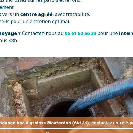
us incrustés sur les parois et le fond.
lement.
s vers un
centre agréé
, avec traçabilité.
seils pour un entretien optimal.
ttoyage ?
Contactez-nous au
05 61 52 56 33
pour une
inter
sous 48h.
 vidange bac à graisse Montardon (64121),
contactez notre équi