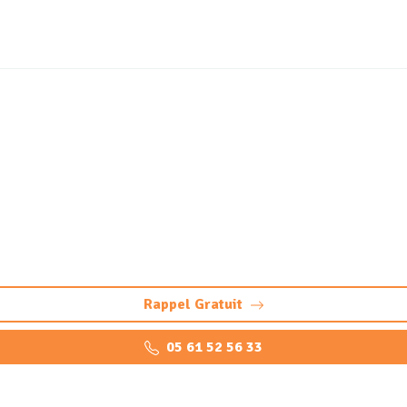
vidange bac à graisse Mon
professionnelle pour éviter bouchons et odeurs. Vidange, n
Rappel Gratuit
05 61 52 56 33