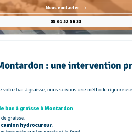
Nous contacter
05 61 52 56 33
 Montardon : une intervention p
e votre bac à graisse, nous suivons une méthode rigoureuse,
de bac à graisse à Montardon
 de graisse.
n
camion hydrocureur
.