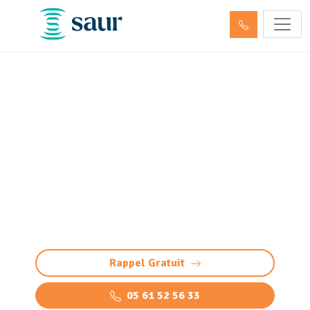
Entretien et vidange bac à
graisse Laroin (64110)
Nettoyage bac à graisse à Laroin : intervention
professionnelle pour éviter bouchons et
odeurs. Vidange, nettoyage haute pression et
élimination des graisses.
Rappel Gratuit
05 61 52 56 33