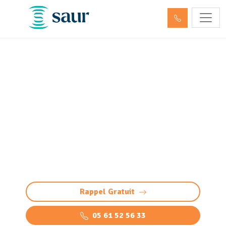
Entretien et vidange bac à
graisse Jurançon (64110)
Nettoyage bac à graisse à Jurançon :
intervention professionnelle pour éviter
bouchons et odeurs. Vidange, nettoyage haute
pression et élimination des graisses.
Rappel Gratuit
05 61 52 56 33