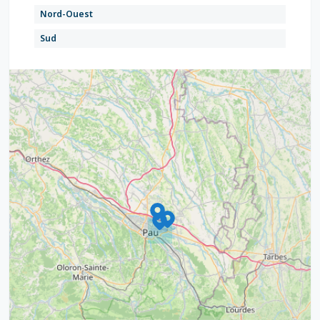
Nord-Ouest
Sud
9
4
16
7
2
12
3