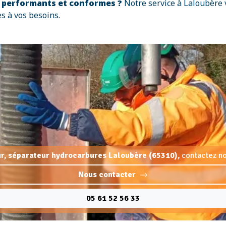
s performants et conformes ?
Notre service à Laloubère 
s à vos besoins.
r, séparateur hydrocarbures Laloubère (65310),
contactez no
Nous contacter
05 61 52 56 33