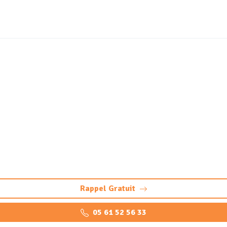
eur, débourbeur, déshuil
rocarbures Laloubère (
s à Laloubère : nettoyage, vidange professionnels, mainte
conformes.
Rappel Gratuit
05 61 52 56 33