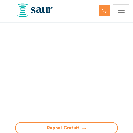
Entretien décanteur,
débourbeur, déshuileur et
séparateur
d’hydrocarbures Lacq
(64170)
Entretien décanteur et séparateur
d’hydrocarbures à Lacq : nettoyage, vidange
professionnels, maintenance et gestion des
déchets pour des équipements conformes.
Rappel Gratuit