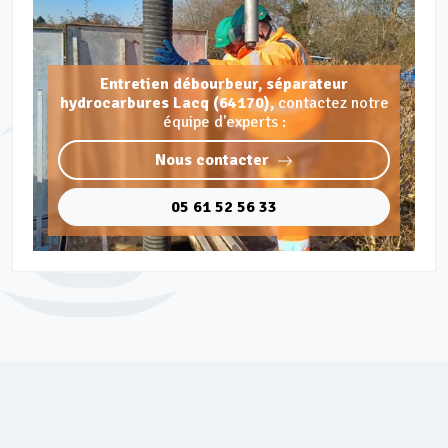
Entretien débourbeur, séparateur
hydrocarbures Lacq (64170),
contactez notre
équipe d'experts :
Nous contacter
05 61 52 56 33