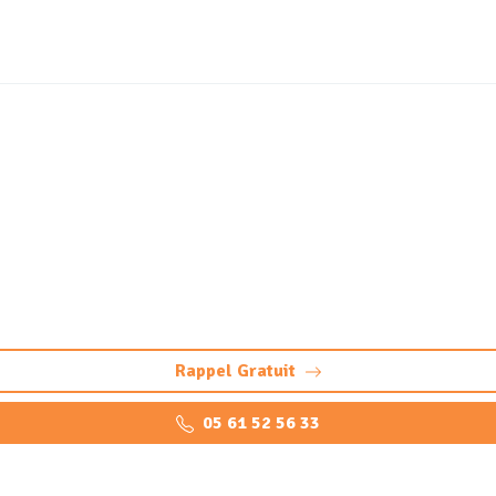
ortique et station de lav
à Séméac : nettoyage professionnel, pompage et maintenance p
Rappel Gratuit
05 61 52 56 33