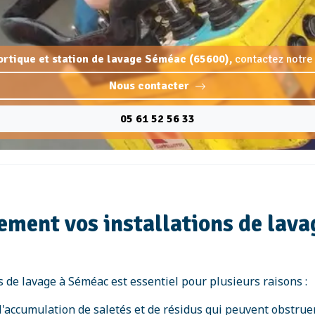
portique et station de lavage Séméac (65600),
contactez notre 
Nous contacter
05 61 52 56 33
ement vos installations de lava
s de lavage à Séméac est essentiel pour plusieurs raisons :
l'accumulation de saletés et de résidus qui peuvent obstruer