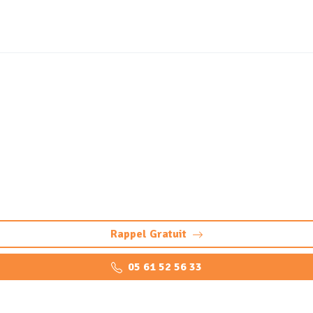
ortique et station de lav
à Lescar : nettoyage professionnel, pompage et maintenance p
Rappel Gratuit
05 61 52 56 33