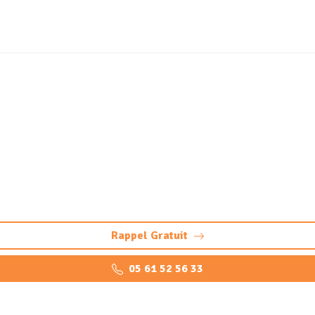
tique et station de lavage
ussevielle : nettoyage professionnel, pompage et maintenanc
Rappel Gratuit
05 61 52 56 33