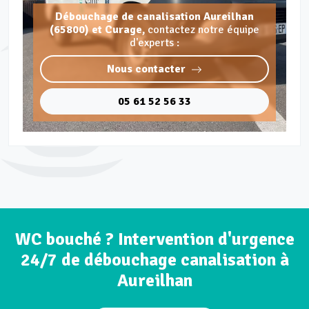
Débouchage de canalisation Aureilhan
(65800) et Curage,
contactez notre équipe
d'experts :
Nous contacter
05 61 52 56 33
WC bouché ? Intervention d'urgence
24/7 de débouchage canalisation à
Aureilhan