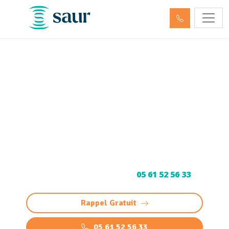
Débouchage de
canalisation Aureilhan
(65800) et Curage
Curage et Débouchage de canalisation à
Aureilhan : intervention rapide et
professionnelle 24/7 pour éviers, WC et
réseaux. Devis gratuit au
05 61 52 56 33
Rappel Gratuit
05 61 52 56 33