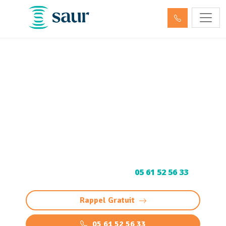
Débouchage de
canalisation Lourdes
(65100) et Curage
Curage et Débouchage de canalisation à
Lourdes : intervention rapide et
professionnelle 24/7 pour éviers, WC et
réseaux. Devis gratuit au
05 61 52 56 33
Rappel Gratuit
05 61 52 56 33