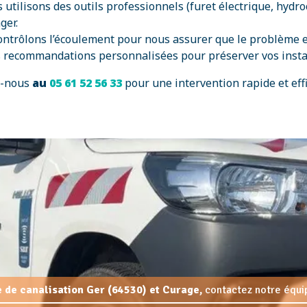
s utilisons des outils professionnels (furet électrique, hyd
ger.
contrôlons l’écoulement pour nous assurer que le problème e
 recommandations personnalisées pour préserver vos installa
z-nous
au
05 61 52 56 33
pour une intervention rapide et eff
de canalisation Ger (64530) et Curage,
contactez notre équip