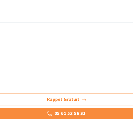
e canalisation Ger (645
: intervention rapide et professionnelle 24/7 pour éviers, W
Rappel Gratuit
05 61 52 56 33