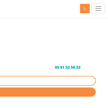
30) et Curage
C et réseaux. Devis gratuit au
05 61 52 56 33