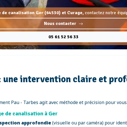
de canalisation Ger (64530) et Curage,
contactez notre équip
Nous contacter
05 61 52 56 33
 une intervention claire et pro
ment Pau - Tarbes agit avec méthode et précision pour vous 
e de canalisation à Ger
spection approfondie
(visuelle ou par caméra) pour identi