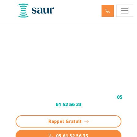
Débouchage de
canalisation Uzein (64230)
et Curage
Curage et Débouchage de canalisation à Uzein
: intervention rapide et professionnelle 24/7
pour éviers, WC et réseaux. Devis gratuit au
05
61 52 56 33
Rappel Gratuit
05 61 52 56 33